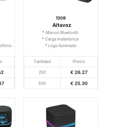
1308
Altavoz
* Altavoz Bluetooth
* Carga Inalámbrica
léfono
* Logo Iluminado
io
Cantidad
Precio
52
€ 26.27
250
87
€ 25.30
500