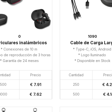
0
1090
riculares inalámbricos
Cable de Carga Lar
* Conexiones de 10 m
* Type-C, iOS, Androi
po de reproducción de 3 horas
* Logo Iluminado
* Garantía de 24 meses
* Disponible en Stock
ntidad
Precio
Cantidad
Prec
€ 7.91
€ 4.
500
250
€ 7.62
€ 4.
1000
500