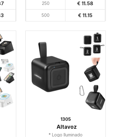
87
€ 11.58
250
43
€ 11.15
500
1305
Altavoz
* Logo Iluminado