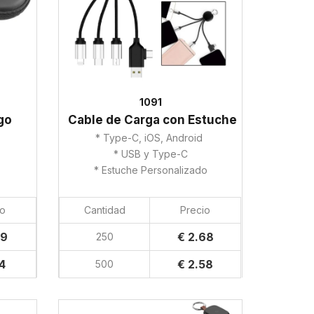
1091
go
Cable de Carga con Estuche
d
* Type-C, iOS, Android
* USB y Type-C
* Estuche Personalizado
io
Cantidad
Precio
29
€ 2.68
250
14
€ 2.58
500