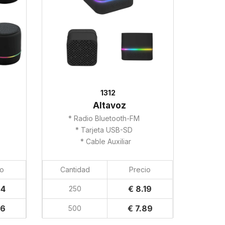
1312
Altavoz
* Radio Bluetooth-FM
* Tarjeta USB-SD
* Cable Auxiliar
io
Cantidad
Precio
94
€ 8.19
250
76
€ 7.89
500