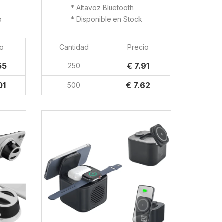
* Altavoz Bluetooth
o
* Disponible en Stock
io
Cantidad
Precio
55
€ 7.91
250
01
€ 7.62
500