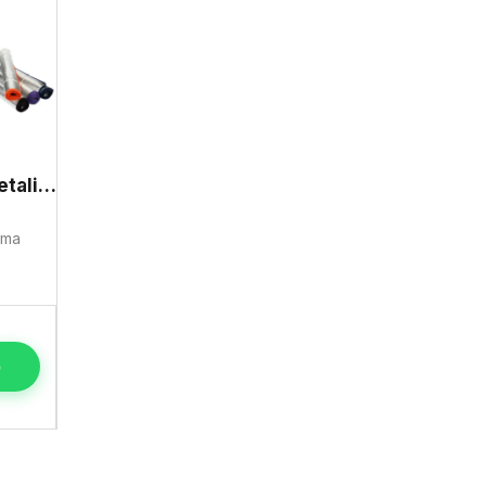
Sombrilla automática metalizada
uma
o