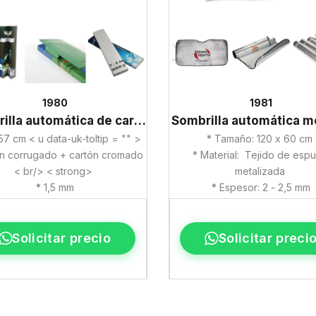
1980
1981
Sombrilla automática de cartón
 57 cm < u data-uk-toltip = "" >
* Tamaño: 120 x 60 cm
ón corrugado + cartón cromado
* Material: Tejido de esp
< br/> < strong>
metalizada
* 1,5 mm
* Espesor: 2 - 2,5 mm
Solicitar precio
Solicitar preci