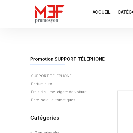
ACCUEIL
CATÉG
Promotion SUPPORT TÉLÉPHONE
SUPPORT TÉLÉPHONE
Parfum auto
Frais d'allume-cigare de voiture
Pare-soleil automatiques
Catégories
Powerbanks