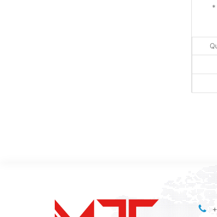
*
Qu
+