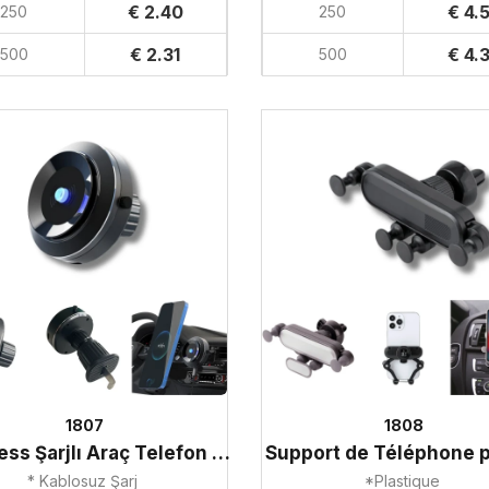
€ 2.40
€ 4.
250
250
€ 2.31
€ 4.
500
500
1807
1808
Wireless Şarjlı Araç Telefon Tutucu
* Kablosuz Şarj
*Plastique