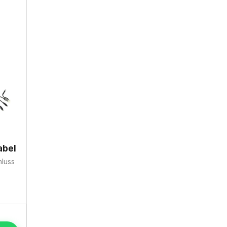
abel
hluss