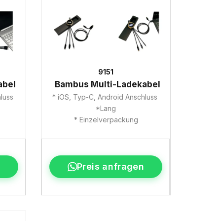
9151
abel
Bambus Multi-Ladekabel
hluss
* iOS, Typ-C, Android Anschluss
*Lang
* Einzelverpackung
Preis anfragen