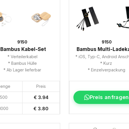
9150
9150
Bambus Kabel-Set
Bambus Multi-Ladek
* Verteilerkabel
* iOS, Typ-C, Android Ansc
* Bambus Hülle
* Kurz
* Ab Lager lieferbar
* Einzelverpackung
enge
Preis
Preis anfragen
€ 3.94
500
€ 3.80
1000