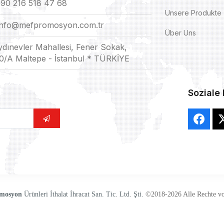
90 216 518 47 68
Unsere Produkte
info@mefpromosyon.com.tr
Über Uns
ydınevler Mahallesi, Fener Sokak,
0/A Maltepe - İstanbul * TÜRKİYE
Soziale
mosyon
Ürünleri İthalat İhracat San. Tic. Ltd. Şti.
©2018-2026 Alle Rechte vo