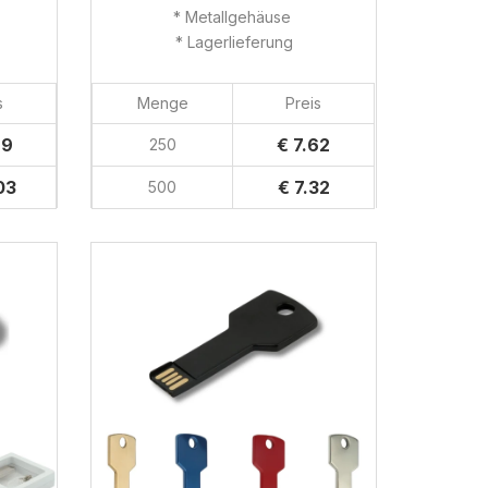
* Metallgehäuse
* Lagerlieferung
s
Menge
Preis
79
€ 7.62
250
03
€ 7.32
500