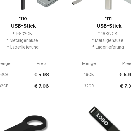
1110
1111
USB-Stick
USB-Stick
* 16-32GB
* 16-32GB
* Metallgehäuse
* Metallgehäuse
* Lagerlieferung
* Lagerlieferung
enge
Preis
Menge
Prei
€ 5.98
€ 5.
16GB
16GB
€ 7.06
€ 7.
32GB
32GB