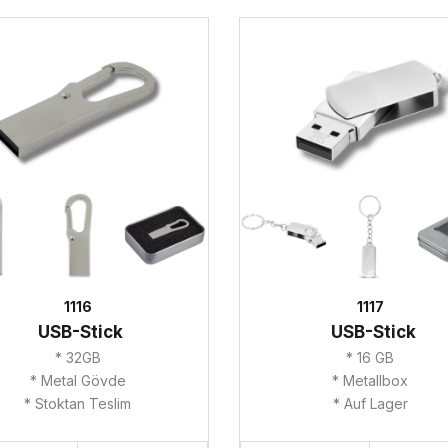
1116
1117
USB-Stick
USB-Stick
* 32GB
* 16 GB
* Metal Gövde
* Metallbox
* Stoktan Teslim
* Auf Lager