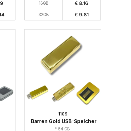
89
€ 8.16
16GB
44
€ 9.81
32GB
1109
Barren Gold USB-Speicher
* 64 GB