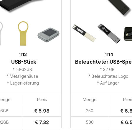
1113
1114
USB-Stick
Beleuchteter USB-Spe
* 16-32GB
* 32 GB
* Metallgehäuse
* Beleuchtetes Logo
* Lagerlieferung
* Auf Lager
enge
Preis
Menge
Prei
€ 5.98
€ 6.
16GB
250
€ 7.32
€ 6.
32GB
500