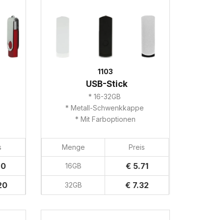
1103
USB-Stick
* 16-32GB
e
* Metall-Schwenkkappe
* Mit Farboptionen
s
Menge
Preis
70
€ 5.71
16GB
20
€ 7.32
32GB