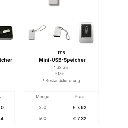
1115
icher
Mini-USB-Speicher
* 32 GB
* Mini
* Bestandslieferung
s
Menge
Preis
80
€ 7.62
250
54
€ 7.32
500