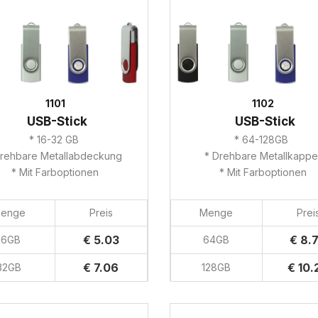
1101
1102
USB-Stick
USB-Stick
* 16-32 GB
* 64-128GB
Drehbare Metallabdeckung
* Drehbare Metallkapp
* Mit Farboptionen
* Mit Farboptionen
enge
Preis
Menge
Prei
€ 5.03
€ 8.
16GB
64GB
€ 7.06
€ 10.
32GB
128GB