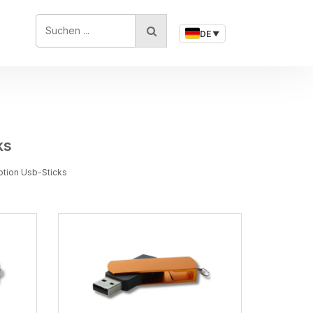
SUCHEN ...
DE
▼
ks
otion Usb-Sticks