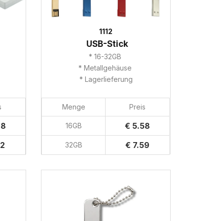
1112
USB-Stick
* 16-32GB
* Metallgehäuse
* Lagerlieferung
s
Menge
Preis
98
€ 5.58
16GB
32
€ 7.59
32GB