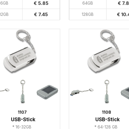
€ 5.85
€ 7.
16GB
64GB
€ 7.45
€ 10.
32GB
128GB
1107
1108
USB-Stick
USB-Stick
* 16-32GB
* 64-128 GB