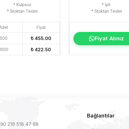
* Kulpsuz
* İpli
* Stoktan Teslim
* Stoktan Teslim
Adet
Fiyat
Fiyat Alınız
455.00
500
422.50
1000
Bağlantılar
90 216 518 47 68