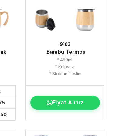
9103
dak
Bambu Termos
* 450ml
* Kulpsuz
* Stoktan Teslim
t
Fiyat Alınız
75
.50