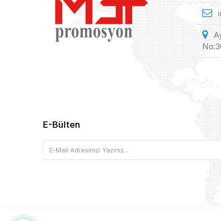
A
No:3
E-Bülten
E-Mail Adresinizi Yazınız...