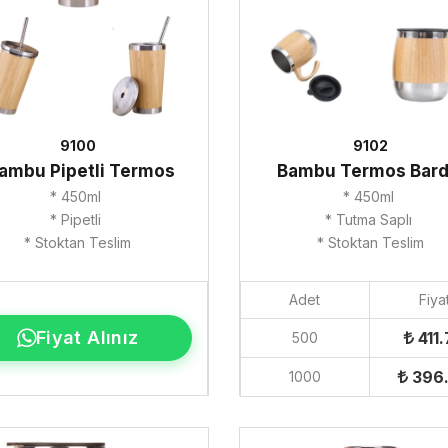
9100
9102
ambu Pipetli Termos
Bambu Termos Bar
* 450ml
* 450ml
* Pipetli
* Tutma Saplı
* Stoktan Teslim
* Stoktan Teslim
Adet
Fiya
Fiyat Alınız
411.
500
396
1000