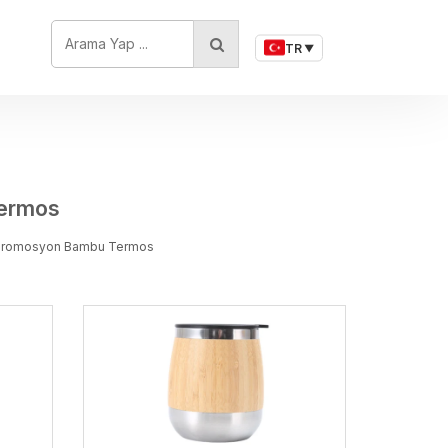
ARAMA YAP ...
TR
▼
ermos
l Promosyon Bambu Termos