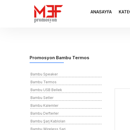
ANASAYFA
KATE
Promosyon Bambu Termos
Bambu Speaker
Bambu Termos
Bambu USB Bellek
Bambu Setler
Bambu Kalemler
Bambu Defterler
Bambu Şarj Kabloları
Bambu Wireless Şarj