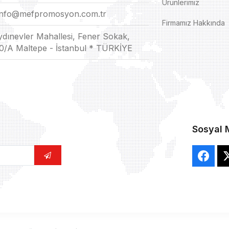
Ürünlerimiz
info@mefpromosyon.com.tr
Firmamız Hakkında
ydınevler Mahallesi, Fener Sokak,
0/A Maltepe - İstanbul * TÜRKİYE
Sosyal