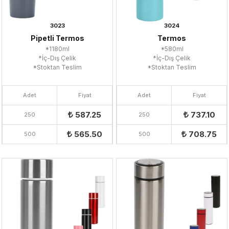
3023
3024
Pipetli Termos
Termos
*1180ml
*580ml
*İç-Dış Çelik
*İç-Dış Çelik
*Stoktan Teslim
*Stoktan Teslim
Adet
Fiyat
Adet
Fiyat
587.25
737.10
250
250
565.50
708.75
500
500