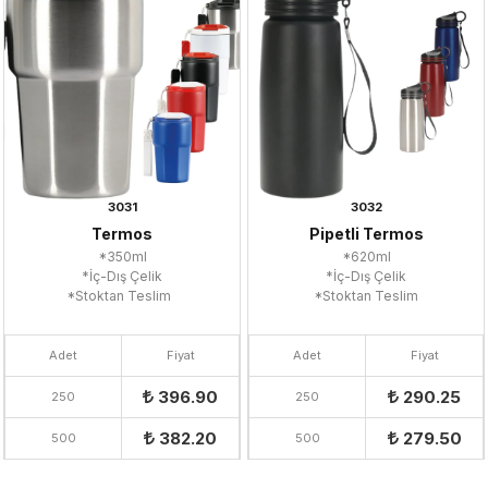
3031
3032
Termos
Pipetli Termos
*350ml
*620ml
*İç-Dış Çelik
*İç-Dış Çelik
*Stoktan Teslim
*Stoktan Teslim
Adet
Fiyat
Adet
Fiyat
396.90
290.25
250
250
382.20
279.50
500
500