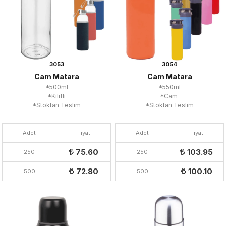
3053
3054
Cam Matara
Cam Matara
*500ml
*550ml
*Kılıflı
*Cam
*Stoktan Teslim
*Stoktan Teslim
Adet
Fiyat
Adet
Fiyat
75.60
103.95
250
250
72.80
100.10
500
500