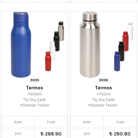
3035
3036
Termos
Termos
*500ml
*700ml
*İç-Dış Çelik
*İç-Dış Çelik
*Stoktan Teslim
*Stoktan Teslim
Adet
Fiyat
Adet
Fiyat
288.90
280.80
250
250