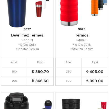
3027
3028
Devrilmez Termos
Termos
*400ml
*400ml
*İç-Dış Çelik
*İç-Dış Çelik
*Stoktan Teslim
*Stoktan Teslim
Adet
Fiyat
Adet
Fiyat
380.70
405.00
250
250
366.60
390.00
500
500