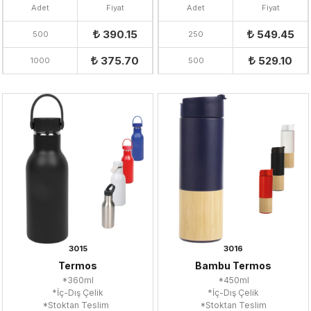
Adet
Fiyat
Adet
Fiyat
390.15
549.45
500
250
375.70
529.10
1000
500
3015
3016
Termos
Bambu Termos
*360ml
*450ml
*İç-Dış Çelik
*İç-Dış Çelik
*Stoktan Teslim
*Stoktan Teslim