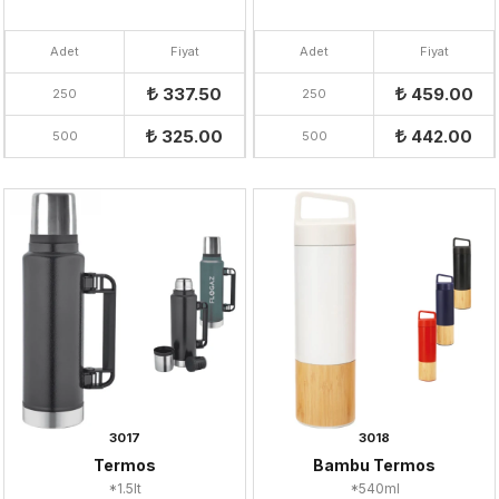
Adet
Fiyat
Adet
Fiyat
337.50
459.00
250
250
325.00
442.00
500
500
3017
3018
Termos
Bambu Termos
*1.5lt
*540ml