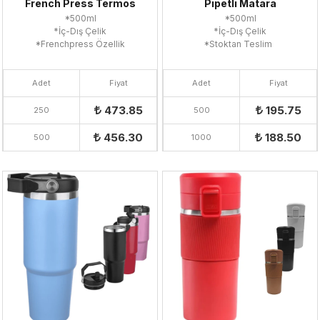
French Press Termos
Pipetli Matara
*500ml
*500ml
*İç-Dış Çelik
*İç-Dış Çelik
*Frenchpress Özellik
*Stoktan Teslim
Adet
Fiyat
Adet
Fiyat
473.85
195.75
250
500
456.30
188.50
500
1000