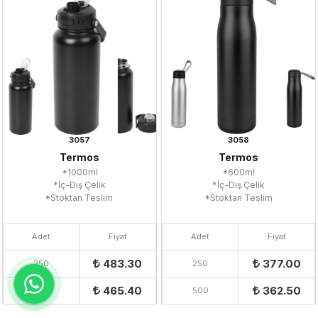
3057
3058
Termos
Termos
*1000ml
*600ml
*İç-Dış Çelik
*İç-Dış Çelik
*Stoktan Teslim
*Stoktan Teslim
Adet
Fiyat
Adet
Fiyat
483.30
377.00
250
250
465.40
362.50
500
500