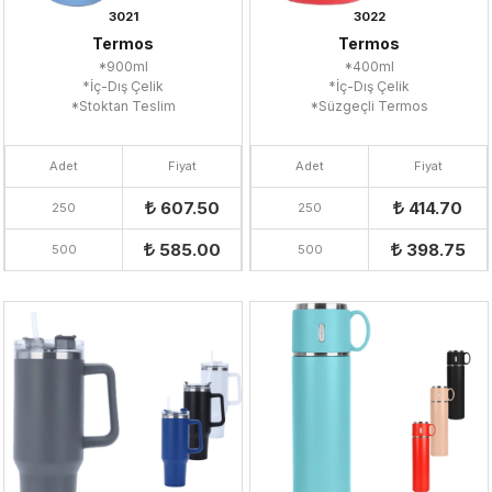
3021
3022
Termos
Termos
*900ml
*400ml
*İç-Dış Çelik
*İç-Dış Çelik
*Stoktan Teslim
*Süzgeçli Termos
Adet
Fiyat
Adet
Fiyat
607.50
414.70
250
250
585.00
398.75
500
500