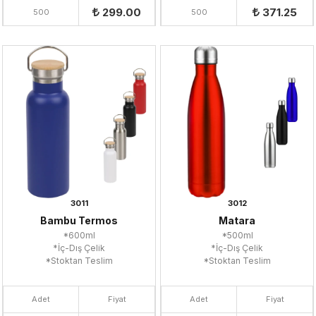
299.00
371.25
500
500
3011
3012
Bambu Termos
Matara
*600ml
*500ml
*İç-Dış Çelik
*İç-Dış Çelik
*Stoktan Teslim
*Stoktan Teslim
Adet
Fiyat
Adet
Fiyat