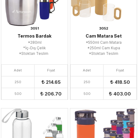
3051
3052
Termos Bardak
Cam Matara Set
*280ml
*550ml Cam Matara
*İç-Dış Çelik
*250ml Cam Kupa
*Stoktan Teslim
*Stoktan Teslim
Adet
Fiyat
Adet
Fiyat
214.65
418.50
250
250
206.70
403.00
500
500