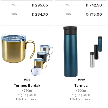
295.65
742.50
250
250
284.70
715.00
500
500
3039
3040
Termos Bardak
Termos
*240ml
*500ml
*İç-Dış Çelik
*İç-Dış Çelik
*Stoktan Teslim
*Stoktan Teslim