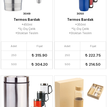
3049
3050
Termos Bardak
Termos Bardak
*450ml
*350ml
*İç-Dış Çelik
*İç-Dış Çelik
*Stoktan Teslim
*Stoktan Teslim
Adet
Fiyat
Adet
Fiyat
315.90
222.75
250
250
304.20
214.50
500
500