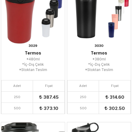
3029
3030
Termos
Termos
*480ml
*380ml
*İç-Dış Çelik
*İç-Dış Çelik
*Stoktan Teslim
*Stoktan Teslim
Adet
Fiyat
Adet
Fiyat
387.45
314.60
250
250
373.10
302.50
500
500