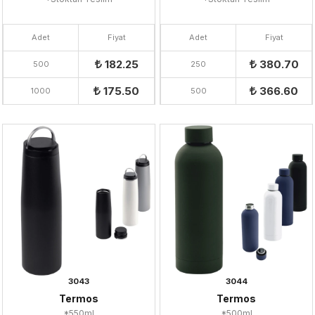
Adet
Fiyat
Adet
Fiyat
182.25
380.70
500
250
175.50
366.60
1000
500
3043
3044
Termos
Termos
*550ml
*500ml