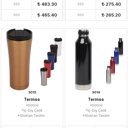
483.30
275.40
250
250
465.40
265.20
500
500
3013
3014
Termos
Termos
*500ml
*500ml
*İç-Dış Çelik
*İç-Dış Çelik
*Stoktan Teslim
*Stoktan Teslim