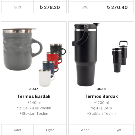
278.20
270.40
500
500
3037
3038
Termos Bardak
Termos Bardak
*240ml
*1200ml
*İç Çelik-Dış Plastik
*İç-Dış Çelik
*Stoktan Teslim
*Stoktan Teslim
Adet
Fiyat
Adet
Fiyat