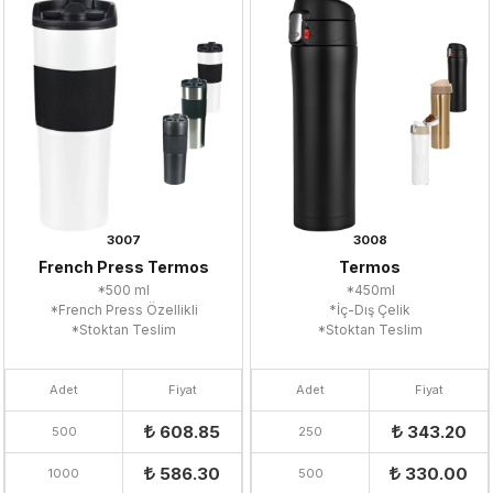
3007
3008
French Press Termos
Termos
*500 ml
*450ml
*French Press Özellikli
*İç-Dış Çelik
*Stoktan Teslim
*Stoktan Teslim
Adet
Fiyat
Adet
Fiyat
608.85
343.20
500
250
586.30
330.00
1000
500