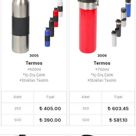
3005
3006
Termos
Termos
*500ml
*700ml
*İç-Dış Çelik
*İç-Dış Çelik
*Stoktan Teslim
*Stoktan Teslim
Adet
Fiyat
Adet
Fiyat
405.00
603.45
250
250
390.00
581.10
500
500