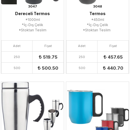
3047
3048
Dereceli Termos
Termos
*1000ml
*450ml
*İç-Dış Çelik
*İç-Dış Çelik
*Stoktan Teslim
*Stoktan Teslim
Adet
Fiyat
Adet
Fiyat
519.75
457.65
250
250
500.50
440.70
500
500