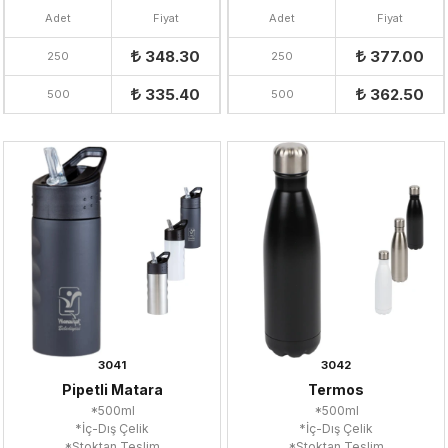
Adet
Fiyat
Adet
Fiyat
348.30
377.00
250
250
335.40
362.50
500
500
3041
3042
Pipetli Matara
Termos
*500ml
*500ml
*İç-Dış Çelik
*İç-Dış Çelik
*Stoktan Teslim
*Stoktan Teslim