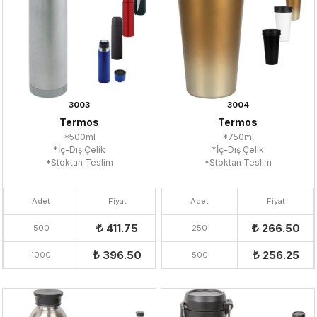
3003
3004
Termos
Termos
*500ml
*750ml
*İç-Dış Çelik
*İç-Dış Çelik
*Stoktan Teslim
*Stoktan Teslim
Adet
Fiyat
Adet
Fiyat
411.75
266.50
500
250
396.50
256.25
1000
500