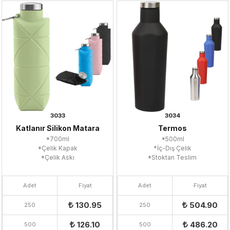
3033
3034
Katlanır Silikon Matara
Termos
*700ml
*500ml
*Çelik Kapak
*İç-Dış Çelik
*Çelik Askı
*Stoktan Teslim
Adet
Fiyat
Adet
Fiyat
130.95
504.90
250
250
126.10
486.20
500
500