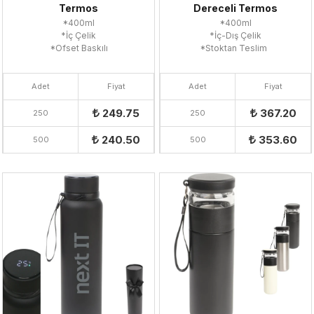
Termos
Dereceli Termos
*400ml
*400ml
*İç Çelik
*İç-Dış Çelik
*Ofset Baskılı
*Stoktan Teslim
Adet
Fiyat
Adet
Fiyat
249.75
367.20
250
250
240.50
353.60
500
500