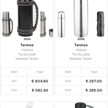
3055
3056
Termos
Termos
*1300ml
*500ml
*İç-Dış Çelik
*İç-Dış Çelik
*Stoktan Teslim
*Stoktan Teslim
Adet
Fiyat
Adet
Fiyat
604.80
297.00
250
500
582.40
286.00
500
1000