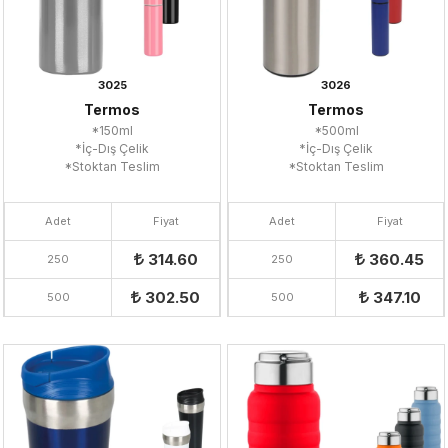
3025
3026
Termos
Termos
*150ml
*500ml
*İç-Dış Çelik
*İç-Dış Çelik
*Stoktan Teslim
*Stoktan Teslim
Adet
Fiyat
Adet
Fiyat
314.60
360.45
250
250
302.50
347.10
500
500