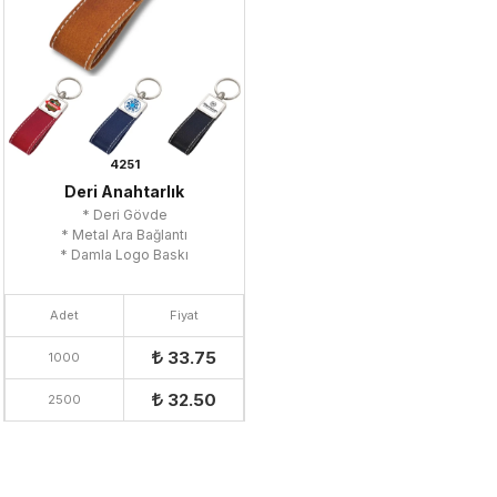
4251
Deri Anahtarlık
* Deri Gövde
* Metal Ara Bağlantı
* Damla Logo Baskı
Adet
Fiyat
33.75
1000
32.50
2500