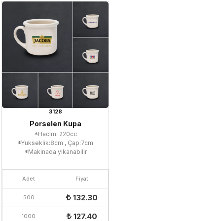
3128
Porselen Kupa
*Hacim: 220cc
*Yükseklik:8cm , Çap:7cm
*Makinada yıkanabilir
Adet
Fiyat
132.30
500
127.40
1000