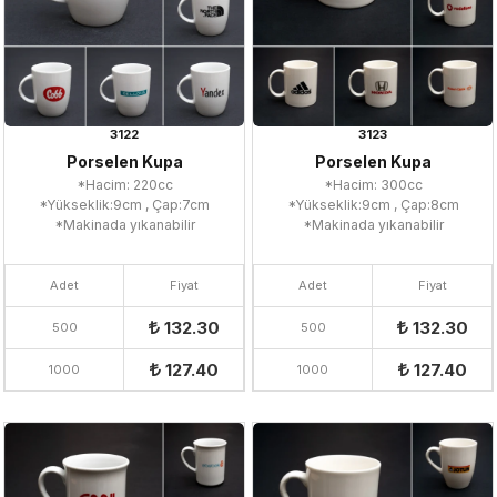
3122
3123
Porselen Kupa
Porselen Kupa
*Hacim: 220cc
*Hacim: 300cc
*Yükseklik:9cm , Çap:7cm
*Yükseklik:9cm , Çap:8cm
*Makinada yıkanabilir
*Makinada yıkanabilir
Adet
Fiyat
Adet
Fiyat
132.30
132.30
500
500
127.40
127.40
1000
1000