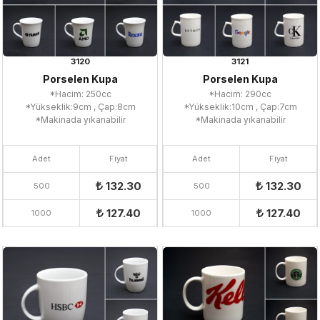
3120
3121
Porselen Kupa
Porselen Kupa
*Hacim: 250cc
*Hacim: 290cc
*Yükseklik:9cm , Çap:8cm
*Yükseklik:10cm , Çap:7cm
*Makinada yıkanabilir
*Makinada yıkanabilir
Adet
Fiyat
Adet
Fiyat
132.30
132.30
500
500
127.40
127.40
1000
1000