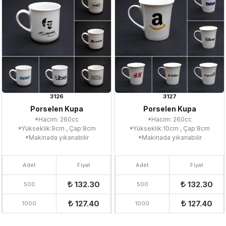
3126
3127
Porselen Kupa
Porselen Kupa
*Hacim: 260cc
*Hacim: 260cc
*Yükseklik:9cm , Çap:8cm
*Yükseklik:10cm , Çap:8cm
*Makinada yıkanabilir
*Makinada yıkanabilir
Adet
Fiyat
Adet
Fiyat
132.30
132.30
500
500
127.40
127.40
1000
1000