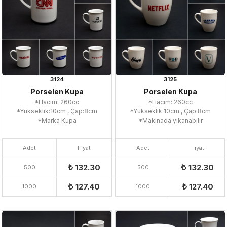
3124
3125
Porselen Kupa
Porselen Kupa
*Hacim: 260cc
*Hacim: 260cc
*Yükseklik:10cm , Çap:8cm
*Yükseklik:10cm , Çap:8cm
*Marka Kupa
*Makinada yıkanabilir
Adet
Fiyat
Adet
Fiyat
132.30
132.30
500
500
127.40
127.40
1000
1000