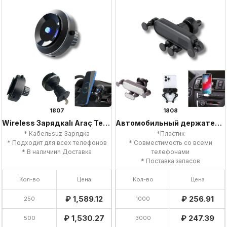
1807
1808
Wireless Зарядкаlı Araç Телефон Tutucu
Автомобильный держатель для телефона
* Кабельsuz Зарядка
*Пластик
* Подходит для всех телефонов
* Совместимость со всеми
* В наличииn Доставка
телефонами
* Поставка запасов
Кол-во
Цена
Кол-во
Цена
₽ 1,589.12
₽ 256.91
250
1000
₽ 1,530.27
₽ 247.39
500
3000