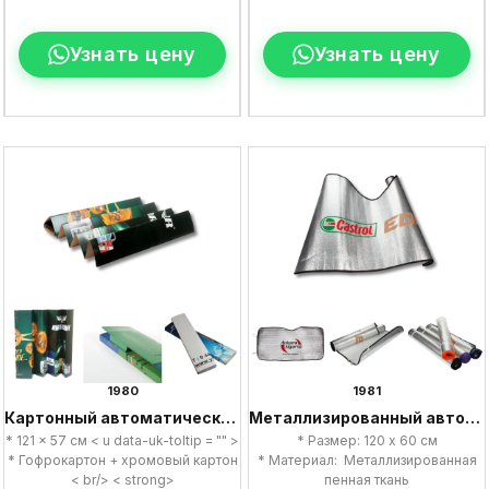
Узнать цену
Узнать цену
1980
1981
Картонный автоматический солнцезащитный козырек
Металлизированный автоматический солнцезащитный козырек
* 121 x 57 см < u data-uk-toltip = "" >
* Размер: 120 x 60 см
* Гофрокартон + хромовый картон
* Материал: Металлизированная
< br/> < strong>
пенная ткань