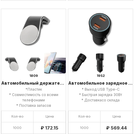
1809
1952
Автомобильный держатель для телефона
Автомобильное зарядное устройство
*Пластик
* Выход USB Type-C
* Совместимость со всеми
* Быстрая зарядка 30Вт
телефонами
* Доставкасо склада
* Поставка запасов
Кол-во
Цена
Кол-во
Цена
₽ 172.15
₽ 569.44
1000
1000