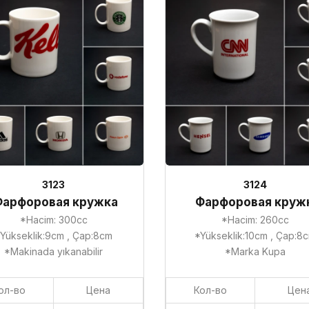
3123
3124
Фарфоровая кружка
Фарфоровая круж
*Hacim: 300cc
*Hacim: 260cc
Yükseklik:9cm , Çap:8cm
*Yükseklik:10cm , Çap:8
*Makinada yıkanabilir
*Marka Kupa
ол-во
Цена
Кол-во
Цен