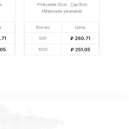
cm
*Yükseklik:10cm , Çap:8cm
*Makinada yıkanabilir
а
Кол-во
Цена
.71
₽ 260.71
500
.05
₽ 251.05
1000