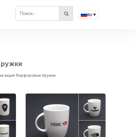
ПОИСК...
RU
▼
Кружки
ая акция Фарфоровые Кружки