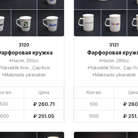
3120
3121
Фарфоровая кружка
Фарфоровая круж
*Hacim: 250cc
*Hacim: 290cc
Yükseklik:9cm , Çap:8cm
*Yükseklik:10cm , Çap:7
*Makinada yıkanabilir
*Makinada yıkanabilir
ол-во
Цена
Кол-во
Цен
₽ 260.71
₽ 260
500
500
₽ 251.05
₽ 251
1000
1000