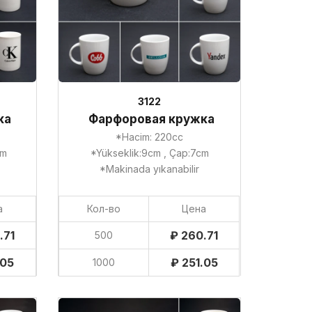
3122
ка
Фарфоровая кружка
*Hacim: 220cc
cm
*Yükseklik:9cm , Çap:7cm
*Makinada yıkanabilir
а
Кол-во
Цена
.71
₽ 260.71
500
.05
₽ 251.05
1000