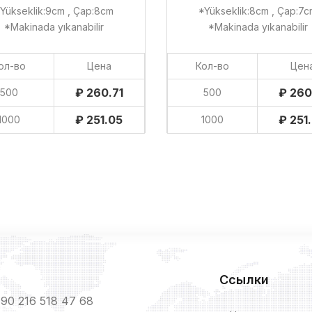
Yükseklik:9cm , Çap:8cm
*Yükseklik:8cm , Çap:7
*Makinada yıkanabilir
*Makinada yıkanabilir
ол-во
Цена
Кол-во
Цен
₽ 260.71
₽ 260
500
500
₽ 251.05
₽ 251
1000
1000
Ссылки
90 216 518 47 68