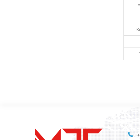
*
К
+