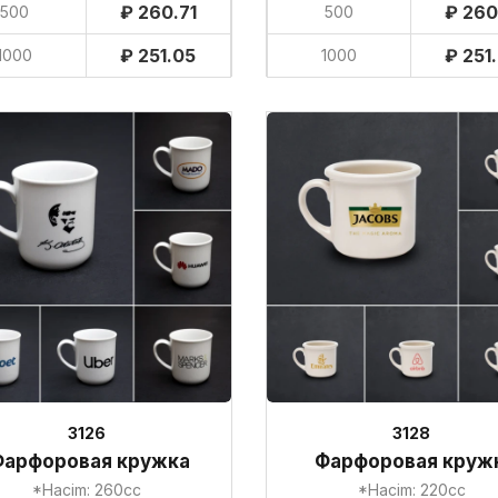
₽ 260.71
₽ 260
500
500
₽ 251.05
₽ 251
1000
1000
3126
3128
Фарфоровая кружка
Фарфоровая круж
*Hacim: 260cc
*Hacim: 220cc