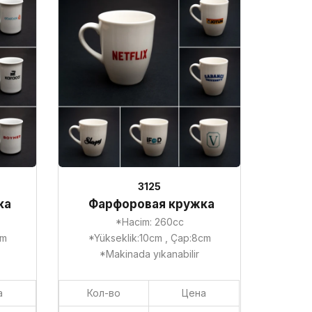
3125
ка
Фарфоровая кружка
*Hacim: 260cc
cm
*Yükseklik:10cm , Çap:8cm
*Makinada yıkanabilir
а
Кол-во
Цена