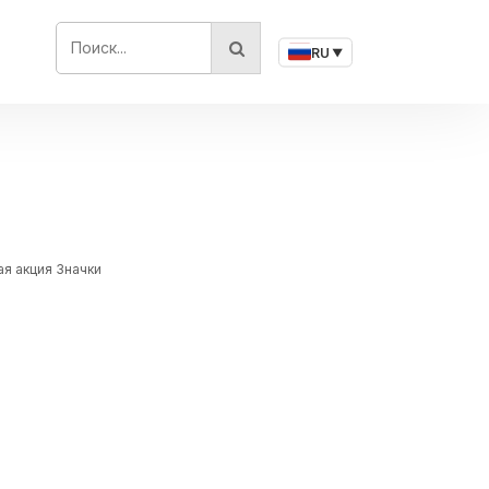
ПОИСК...
RU
▼
ая акция Значки