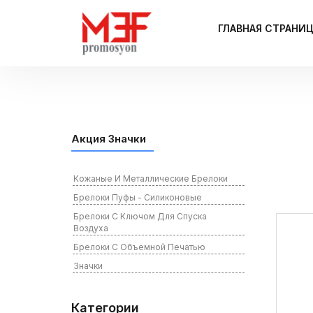
ГЛАВНАЯ СТРАНИ
Акция Значки
Кожаные И Металлические Брелоки
Брелоки Пуфы - Силиконовые
Брелоки С Ключом Для Спуска
Воздуха
Брелоки С Объемной Печатью
Значки
Категории