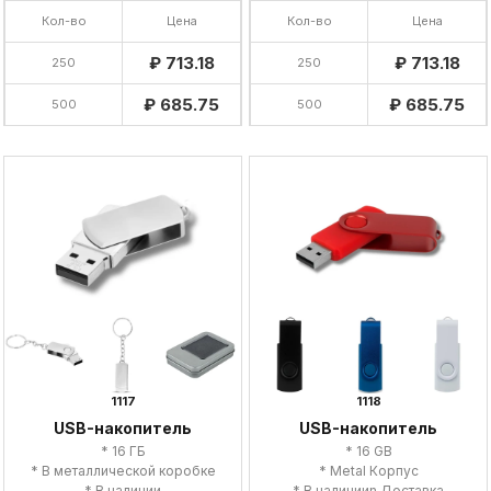
Кол-во
Цена
Кол-во
Цена
₽ 713.18
₽ 713.18
250
250
₽ 685.75
₽ 685.75
500
500
1117
1118
USB-накопитель
USB-накопитель
* 16 ГБ
* 16 GB
* В металлической коробке
* Metal Корпус
* В наличии
* В наличииn Доставка