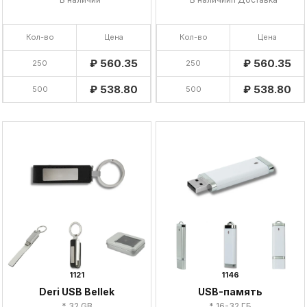
Кол-во
Цена
Кол-во
Цена
₽ 560.35
₽ 560.35
250
250
₽ 538.80
₽ 538.80
500
500
1121
1146
Deri USB Bellek
USB-память
* 32 GB
* 16-32 ГБ