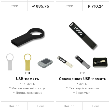
₽ 685.75
₽ 710.24
32GB
32GB
1113
1114
USB-память
Освещенная USB-память
* 16-32 ГБ
* 32 ГБ
* Металлический корпус
* Светящийся логотип
* Доставка запасов
* В наличии
Кол-во
Цена
Кол-во
Цена