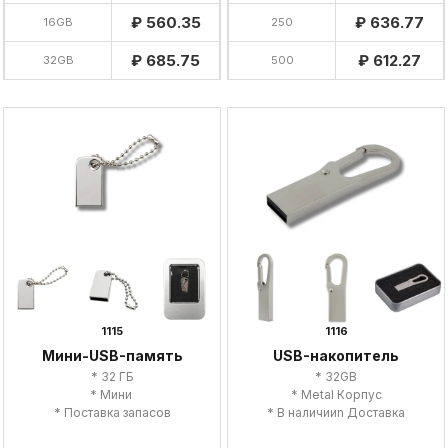
₽ 560.35
₽ 636.77
16GB
250
₽ 685.75
₽ 612.27
32GB
500
1115
1116
Мини-USB-память
USB-накопитель
* 32 ГБ
* 32GB
* Мини
* Metal Корпус
* Поставка запасов
* В наличииn Доставка