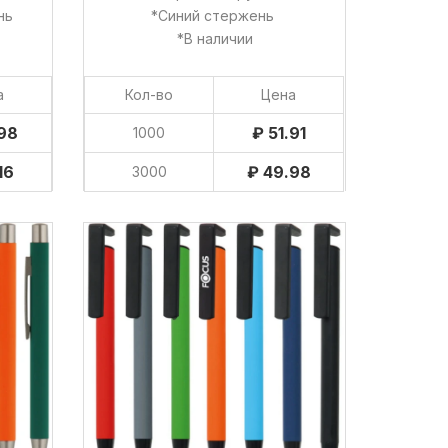
ень
*Синий стержень
*В наличии
а
Кол-во
Цена
.98
₽ 51.91
1000
16
₽ 49.98
3000