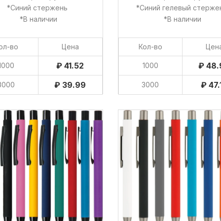
*Синий стержень
*Синий гелевый стерж
*В наличии
*В наличии
ол-во
Цена
Кол-во
Цен
₽ 41.52
₽ 48
1000
1000
₽ 39.99
₽ 47.
3000
3000