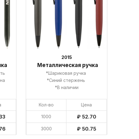
2015
чка
Металлическая ручка
ать
*Шариковая ручка
она
*Синий стержень
*В наличии
а
Кол-во
Цена
33
₽ 52.70
1000
76
₽ 50.75
3000