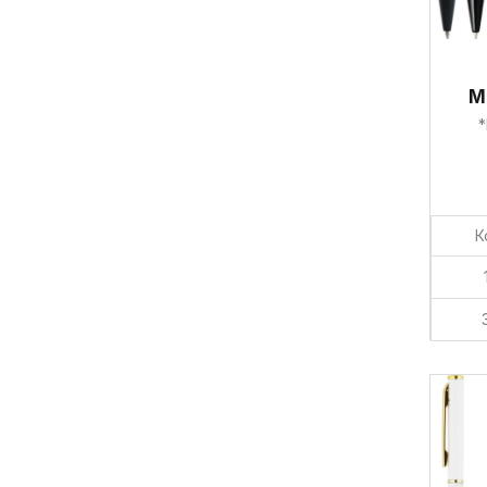
М
*
К