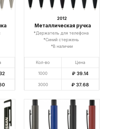
2012
чка
Металлическая ручка
пус
*Держатель для телефона
*Синий стержень
*В наличии
а
Кол-во
Цена
32
₽ 39.14
1000
60
₽ 37.68
3000