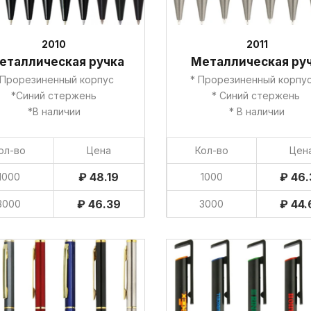
2010
2011
еталлическая ручка
Металлическая ру
Прорезиненный корпус
* Прорезиненный кор
*Синий стержень
* Синий стержень
*В наличии
* В наличии
ол-во
Цена
Кол-во
Цен
₽ 48.19
₽ 46.
1000
1000
₽ 46.39
₽ 44.
3000
3000